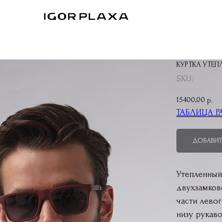
КУРТКА УТЕП
SKU:
15400,00
р.
ТАБЛИЦА Р
ДОБАВИТ
Утепленный
двухзамков
части левог
низу рукаво