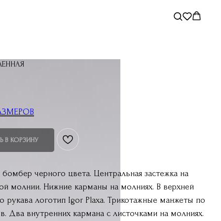
ЛЕННАЯ
АЗМЕРОВ
Ь В КОРЗИНУ
 бомбер черного цвета. Центральная застежка на
ой молнии. Нижние карманы на молниях. В верхней
о рукава логотип Igor Plaxa. Трикотажные манжеты по
в. Два внутренних кармана с листочками на молниях.