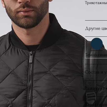
Трикотажные
Другие цв
Темно-сини
Состав и 
Размер на
Характери