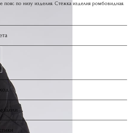
 пояс по низу изделия. Стёжка изделия ромбовидная.
ета
й
уход
 модели
стики