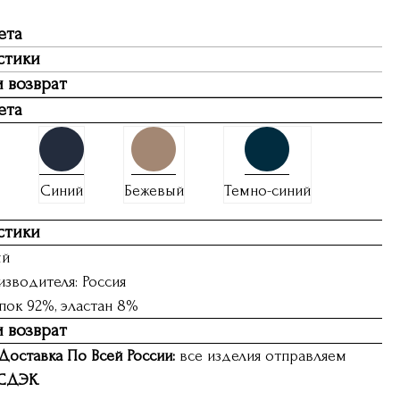
ета
стики
и возврат
ета
Синий
Бежевый
Темно-синий
стики
ый
зводителя: Россия
пок 92%, эластан 8%
и возврат
Доставка По Всей России:
все изделия отправляем
СДЭК
.