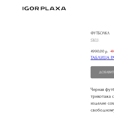
ФУТБОЛКА
SKU:
4990,00
4
р.
ТАБЛИЦА Р
ДОБАВИТ
Черная фут
трикотажа 
изделие со
свободному