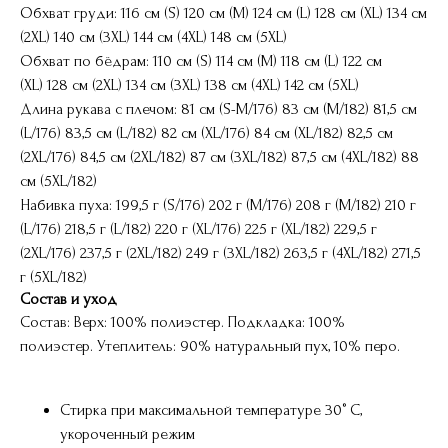
Обхват груди: 116 см (S) 120 см (M) 124 см (L) 128 см (XL) 134 см
(2XL) 140 см (3XL) 144 см (4XL) 148 см (5XL)
Обхват по бёдрам: 110 см (S) 114 см (M) 118 см (L) 122 см
(XL) 128 см (2XL) 134 см (3XL) 138 см (4XL) 142 см (5XL)
Длина рукава с плечом: 81 см (S-M/176) 83 см (M/182) 81,5 см
(L/176) 83,5 см (L/182) 82 см (XL/176) 84 см (XL/182) 82,5 см
(2XL/176) 84,5 см (2XL/182) 87 см (3XL/182) 87,5 см (4XL/182) 88
см (5XL/182)
Набивка пуха: 199,5 г (S/176) 202 г (M/176) 208 г (M/182) 210 г
(L/176) 218,5 г (L/182) 220 г (XL/176) 225 г (XL/182) 229,5 г
(2XL/176) 237,5 г (2XL/182) 249 г (3XL/182) 263,5 г (4XL/182) 271,5
г (5XL/182)
Состав и уход
Состав: Верх: 100% полиэстер. Подкладка: 100%
полиэстер. Утеплитель: 90% натуральный пух, 10% перо.
Стирка при максимальной температуре 30° C,
укороченный режим